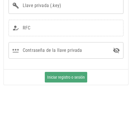
Llave privada (.key)
RFC
password
visibility_off
Contraseña de la llave privada
Iniciar registro o sesión